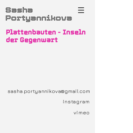
Sasha
Portyannikova
Plattenbauten - Inseln
der Gegenwart
sasha.portyannikova@gmail.com
instagram
vimeo